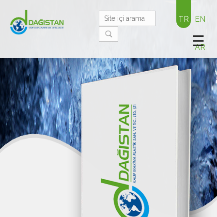
TR
EN
☰
AR